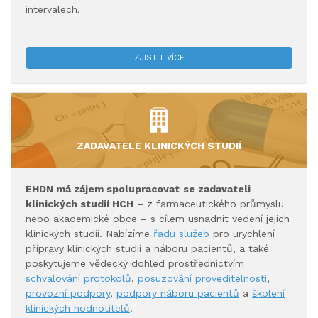
intervalech.
ZJISTIT VÍCE
ZADAVATELÉ KLINICKÝCH STUDIÍ
EHDN má zájem spolupracovat
se zadavateli
klinických studií HCH
– z farmaceutického průmyslu
nebo akademické obce – s cílem usnadnit vedení jejich
klinických studií. Nabízíme
řadu služeb
pro urychlení
přípravy klinických studií a náboru pacientů, a také
poskytujeme vědecký dohled prostřednictvím
schvalování protokolů
,
posuzování proveditelnosti
,
provozní podpory
,
podpory náboru pacientů
a
školení
klinických hodnotitelů
.