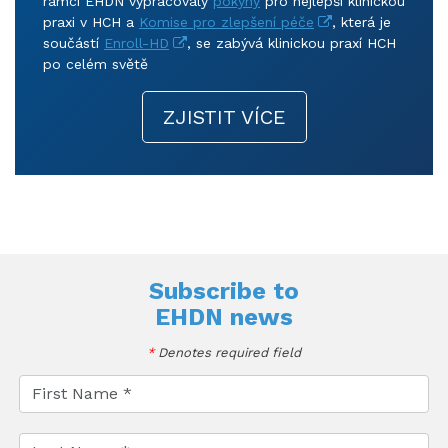
rámci EHDN vypracovaly
pokyny
pro nejlepší klinickou
praxi v HCH a
Komise pro zlepšení péče
, která je
součástí
Enroll-HD
, se zabývá klinickou praxí HCH
po celém světě
ZJISTIT VÍCE
Subscribe to
EHDN news
*
Denotes required field