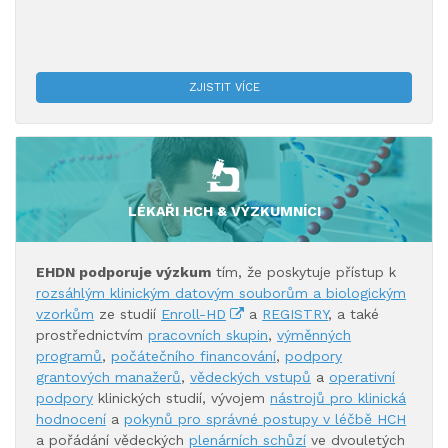
ZJISTIT VÍCE
LÉKAŘI HCH & VÝZKUMNÍCI
EHDN podporuje výzkum
tím, že poskytuje přístup k
rozsáhlým klinickým datovým souborům a biologickým
vzorkům
ze studií
Enroll-HD
a
REGISTRY
, a také
prostřednictvím
pracovních skupin
,
výměnných
programů
,
počátečního financování
,
podpory
grantových manažerů
,
vědeckých vstupů
a
operativní
podpory
klinických studií, vývojem
nástrojů pro klinická
hodnocení
a
pokynů pro správné postupy v léčbě HCH
a pořádání vědeckých
plenárních schůzí
ve dvouletých