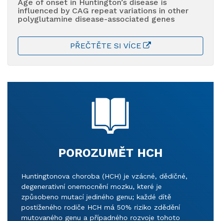
Age of onset in Huntington’s disease is
influenced by CAG repeat variations in other
polyglutamine disease-associated genes
PŘEČTĚTE SI VÍCE
POROZUMĚT HCH
Huntingtonova choroba (HCH) je vzácné, dědičné,
degenerativní onemocnění mozku, které je
způsobeno mutací jediného genu; každé dítě
postiženého rodiče HCH má 50% riziko zdědění
mutovaného genu a případného rozvoje tohoto