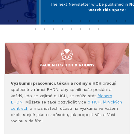
The next Newsletter will be published in
November 2026-
watch this space!
PACIENTI S HCH & RODINY
Výzkumní pracovníci, lékaři a rodiny s HCH
pracují
společně v rámci EHDN, aby splnili naše poslání a
každý, kdo se zajímá o HCH, se může stát
členem
EHDN
. Můžete se také dozvědět více
o HCH
,
klinických
centrech
a možnostech účasti na výzkumu ve Vašem
okolí, stejně jako o způsobu, jak propojit Vás a Vaši
rodinu s dalšími.